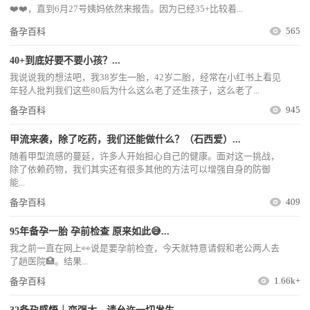
❤️❤️，直到6月27号姨妈依然来报告。因为已经35+比较着...
565
备孕百科
40+到底好要不要小孩？...
我说说我的想法吧，我38岁生一胎，42岁二胎，经常在小红书上看见
年轻人批判我们这些80后为什么这么老了还生孩子，这么老了...
945
备孕百科
甲流来袭，除了吃药，我们还能做什么？（石西爱）...
随着甲型流感的蔓延，许多人开始担心自己的健康。面对这一挑战，
除了依赖药物，我们其实还有很多其他的方法可以增强自身的防御
能...
409
备孕百科
95年备孕一胎 孕前检查 原来如此😅...
我之前一直在网上👀说是要孕前检查，今天就特意请假和老公两人去
了趟医院🏥。结果...
1.66k+
备孕百科