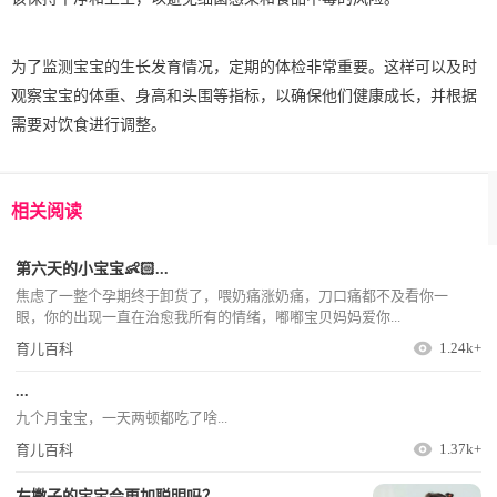
为了监测宝宝的生长发育情况，定期的体检非常重要。这样可以及时
观察宝宝的体重、身高和头围等指标，以确保他们健康成长，并根据
需要对饮食进行调整。
相关阅读
第六天的小宝宝👶🏻...
焦虑了一整个孕期终于卸货了，喂奶痛涨奶痛，刀口痛都不及看你一
眼，你的出现一直在治愈我所有的情绪，嘟嘟宝贝妈妈爱你...
1.24k+
育儿百科
...
九个月宝宝，一天两顿都吃了啥...
1.37k+
育儿百科
左撇子的宝宝会更加聪明吗？...