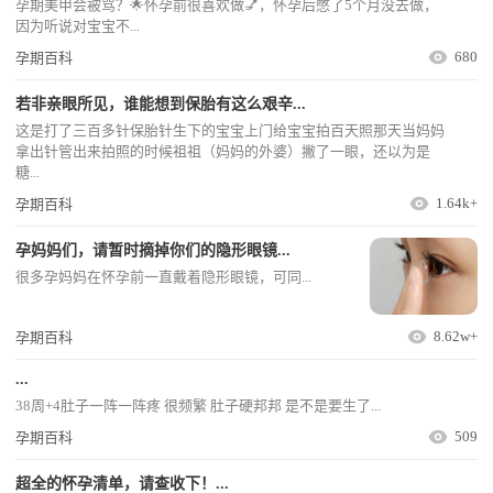
孕期美甲会被骂？🌟怀孕前很喜欢做💅，怀孕后憋了5个月没去做，
因为听说对宝宝不...
680
孕期百科
若非亲眼所见，谁能想到保胎有这么艰辛...
这是打了三百多针保胎针生下的宝宝上门给宝宝拍百天照那天当妈妈
拿出针管出来拍照的时候祖祖（妈妈的外婆）撇了一眼，还以为是
糖...
1.64k+
孕期百科
孕妈妈们，请暂时摘掉你们的隐形眼镜...
很多孕妈妈在怀孕前一直戴着隐形眼镜，可同...
8.62w+
孕期百科
...
38周+4肚子一阵一阵疼 很频繁 肚子硬邦邦 是不是要生了...
509
孕期百科
超全的怀孕清单，请查收下！...