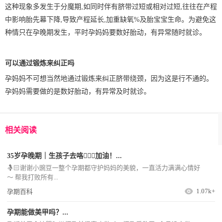
这种现象多发生于分魔期,如同时伴有脐带过短或相对过短,往往在产程
中影响胎先幕下降,导致产程延长,加重缺氧%及胎宝宝生命。为避免这
种情只在孕晚期发生，平时孕妈妈要数好胎动，有异常随时就诊。
可以通过锻炼来纠正吗
孕妈妈不可想当然地通过锻炼来纠正脐带绕颈，因为这是行不通的。
孕妈妈需要做的是数好胎动，有异常及时就诊。
相关阅读
35岁孕晚期｜生孩子去咯🧏🏻‍♀️加油！...
🤱🏻谢谢小豌豆一整个孕期都守护妈妈的美貌，一直活力满满心情好
～ 帮我打败所有...
1.07k+
孕期百科
孕期能做美甲吗？...