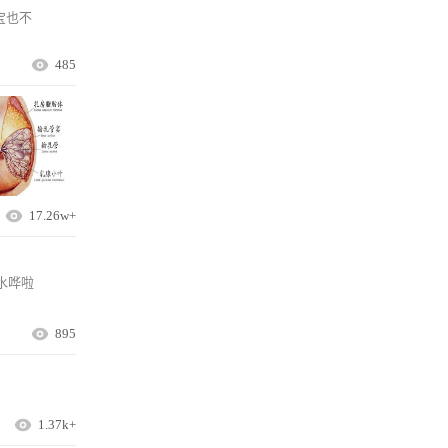
宝也不
485
17.26w+
水哗啦
895
1.37k+