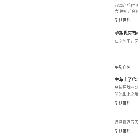
38周产检时
大 特别适合顺产
孕期百科
孕期乳房有硬
在临床中，女
孕期百科
生车上了😔
❤️按照我老
啦流出来之后
孕期百科
...
月经推迟五天
孕期百科