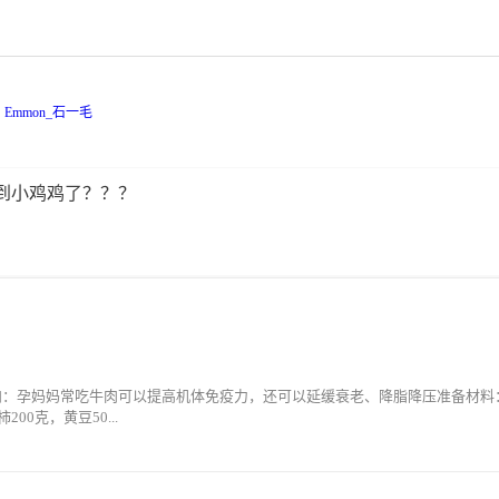
Emmon_石一毛
到小鸡鸡了？？？
肉：孕妈妈常吃牛肉可以提高机体免疫力，还可以延缓衰老、降脂降压准备材料
200克，黄豆50...