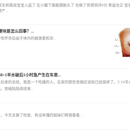
 医生和我说宝宝入盆了 在小腹下面能摸胎头了 也做了宫颈测评8分 骨盆也正 宝
 ...
块是怎么回事？...
性怀孕后由于体内的雌激素和孕...
38+1羊水破后1小时急产生在车里...
公后来的总结，我是一个吃痛的人。在家的那些宫缩应该就已经很疼了。5:10羊
。宫缩陆陆续续来...
，今天去做了检查，有没有懂的姐妹们帮我看看...