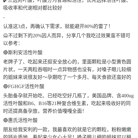
✔️三选对叶酸，叶酸分为普通和活性，优先选择活性叶酸、
吸收率和代谢相对都比较好
-
认准这3点，再确认下需求，就能避开80%的雷了！
🙅不过剩下的20%因人而异，分享几个我吃过效果蛮不错可
以参考：
🔴斯利安活性叶酸
老牌子了、吃起来还挺安全放心的，里面颗粒是小型黄色圆
片状，一天两粒吞咽时一点异物感也没有，对嗓子眼儿较细
的姐妹来说很友好～孕期吃了一个多月、每天食欲还蛮好的
🔴FGHGF活性叶酸
头胎备孕就开始吃、已经吃空好几瓶了，美国品牌、含400ug
活性叶酸和B6、B16等21种复合维生素，吃起来吸收好的同
时还提高备孕旅，营养价值嘎嘎全面！
🔴惠氏活性叶酸
朋友给我安利的一款，我最喜欢的就是它的颗粒，粉粉嫩嫩
的钙片质地，看起来少女心十足！嗓子眼儿细的姐妹可以掰