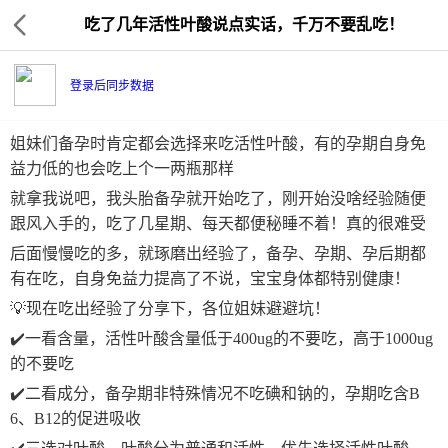
吃了几年活性叶酸说点实话，千万不要乱吃！
登录后同步数据
姐妹们备孕时肯定都会选择来吃活性叶酸，有的孕期自身免
益力低的也会吃上个一两瓶那样
就拿我说吧，我头胎备孕就开始吃了，刚开始没啥经验随便
跟风入手的，吃了几星期、每天都便秘睡不着！真的很难受
后面慢慢吃的多，就琢磨出经验了，备孕、孕期、孕后期都
有在吃，自身免益力提高了不说，宝宝身体都特别健康！
💡现在吃出经验了分享下，各位姐妹避避坑！
✔️一看含量，活性叶酸含量低于400ug的不要吃，高于1000ug
的不要吃
✔️二看成分，备孕期非特殊情况不吃碘和钠的，孕期吃含B
6、B12的促进吸收