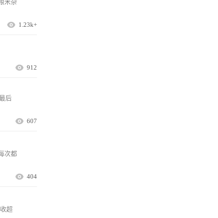
粮米杂
1.23k+
912
最后
607
每次都
404
吸收超