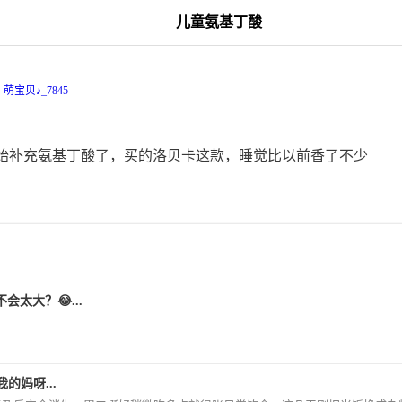
儿童氨基丁酸
萌宝贝♪_7845
始补充氨基丁酸了，买的洛贝卡这款，睡觉比以前香了不少
会太大？😂...
我的妈呀...