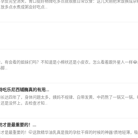
了孕反完全消失，胃口挺好稍微吃多点就很胀日常饮食：这几天刚把米饭换成杂
放多点水煮成粥会好吃点...
维，有会看的姐妹们吗？不知道是小棉袄还是小皮衣，怎么看着跟外星人一样😂
...
吃乐尼西辅酶真的有用...
间长达四年了，身体问题太多，姨妈不规律、白带发黄、中药熬了一锅又一锅，
还是没怀上，去检查才知...
才是最重要的！...
才是最重要的！🤭这款精华油乳真是我的孕肚干痒的时候的神器!质地轻薄，