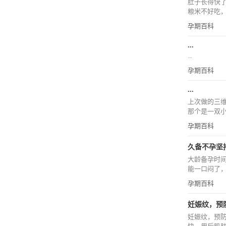
肚子长得快
粮米不好吃，
孕期百科
...
...
孕期百科
...
上次做的三
那个是一双小脚
孕期百科
久备不孕坚持
大龄备孕时
能一口闷了，
孕期百科
妊娠纹，预防
妊娠纹，预防