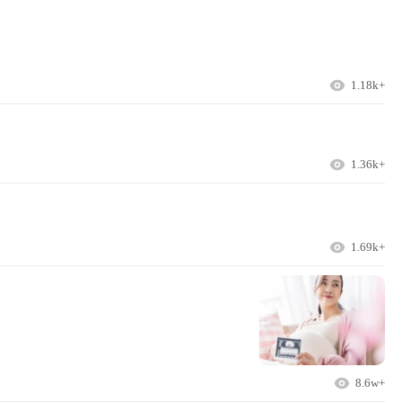
1.18k+
1.36k+
1.69k+
8.6w+