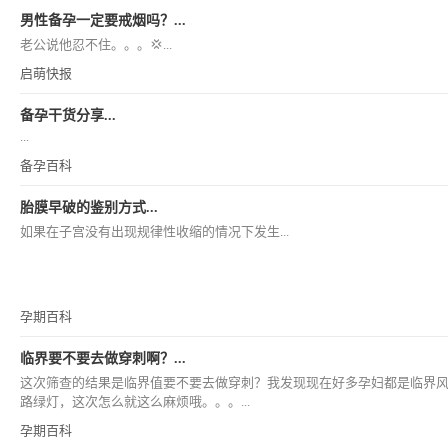
男性备孕一定要戒烟吗？...
老公说他忍不住。。。💢...
启萌快报
备孕干货分享...
...
备孕百科
胎膜早破的鉴别方式...
如果在子宫没有出现规律性收缩的情况下发生...
孕期百科
临界要不要去做穿刺啊？...
这次筛查的结果是临界值要不要去做穿刺？我发现现在好多孕妇都是临界
路绿灯，这次怎么就这么麻烦哦。。。...
孕期百科