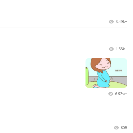
3.49k+
1.55k+
6.92w+
859