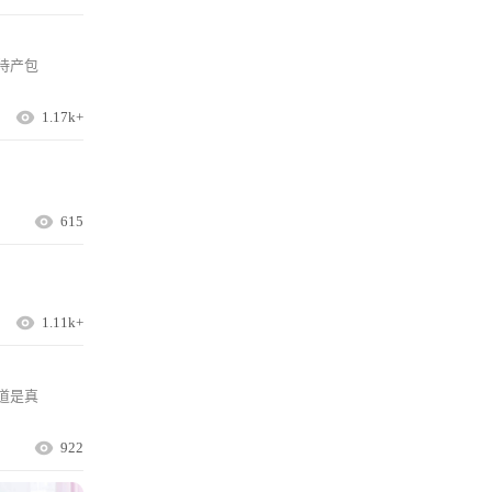
待产包
1.17k+
615
1.11k+
道是真
922