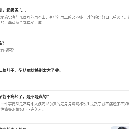
，超级省心...
就是感觉有些东西可能用不上，有些能用上的又不够，其他的只好自己单买了。
的，毕竟每个都单买，成...
？...
搜索？...
二胎儿子，孕期症状差别太大了😂...
就不痛经了，是不是真的？...
的一件事竟然是不用来大姨妈以前真的是月月痛啊都说生完孩子就不痛经了不知
性痛经的姐妹吗～许久未...