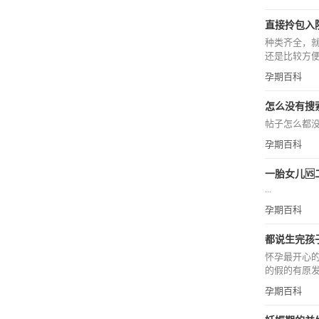
直接拎包入院
种类齐全，
还是比较方便
孕期百科
怎么没有搜索
帖子怎么都没有
孕期百科
一胎女儿🆚
...
孕期百科
都说生完孩子
怀孕最开心
的假的有原发
孕期百科