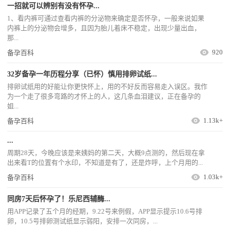
一招就可以辨别有没有怀孕...
1、看内裤可通过查看内裤的分泌物来确定是否怀孕，一般来说如果
内裤上的分泌物会增多，且因为胎儿着床不稳定，出现少量出血，
那...
920
备孕百科
32岁备孕一年历程分享（已怀）慎用排卵试纸...
排卵试纸用的好能让你更快怀上，用的不好反而容易走入误区。我作
为一个走了很多弯路的才怀上的人，这几条血泪建议，正在备孕的
姐...
1.13k+
备孕百科
...
周期28天，今晚应该是来姨妈的第二天，大概9点测的，然后现在拿
出来看T的位置有个水印，不知道是有了，还是炸呼，上个月用的...
1.03k+
备孕百科
同房7天后怀孕了！乐尼西辅酶...
用APP记录了五个月的经期，9.22号来例假，APP显示提示10.6号排
卵，10.5号排卵测试纸显示弱阳，安排一次同房，...