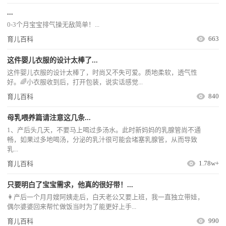
...
0-3个月宝宝排气操无敌简单！...
663
育儿百科
这件婴儿衣服的设计太棒了...
这件婴儿衣服的设计太棒了，时尚又不失可爱。质地柔软，透气性
好。🌈小衣服收到后，打开包装，说实话感觉...
840
育儿百科
母乳喂养篇请注意这几条...
1、产后头几天，不要马上喝过多汤水。此时新妈妈的乳腺管尚不通
畅，如果过多地喝汤，分泌的乳汁很可能会堵塞乳腺管，从而导致
乳...
1.78w+
育儿百科
只要明白了宝宝需求，他真的很好带！...
👩产后一个月月嫂阿姨走后，白天老公又要上班，我一直独立带娃，
偶尔婆婆回来帮忙做饭当时为了能更好上手...
990
育儿百科