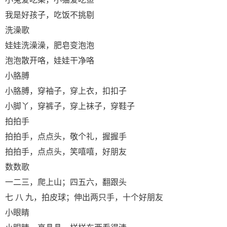
我是好孩子，吃饭不挑剔
洗澡歌
娃娃洗澡澡，肥皂变泡泡
泡泡散开咯，娃娃干净咯
小胳膊
小胳膊，穿袖子，穿上衣，扣扣子
小脚丫，穿裤子，穿上袜子，穿鞋子
拍拍手
拍拍手，点点头，敬个礼，握握手
拍拍手，点点头，笑嘻嘻，好朋友
数数歌
一二三，爬上山；四五六，翻跟头
七 八 九，拍皮球；伸出两只手，十个好朋友
小眼睛