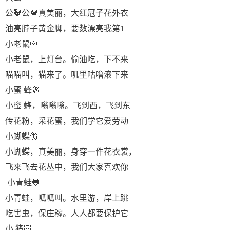
公🐓公🐓真美丽，大红冠子花外衣
油亮脖子黄金脚，要数漂亮我第1
小老鼠🐹
小老鼠，上灯台。偷油吃，下不来
喵喵叫，猫来了。叽里咕噜滚下来
小蜜 蜂🐝
小蜜 蜂，嗡嗡嗡。飞到西，飞到东
传花粉，采花蜜，我们学它爱劳动
小蝴蝶🦋
小蝴蝶，真美丽，身穿一件花衣裳，
飞来飞去花丛中，我们大家喜欢你
 小青蛙🐸
小青蛙，呱呱叫。水里游，岸上跳
吃害虫，保庄稼。人人都要保护它
小 猪🐷