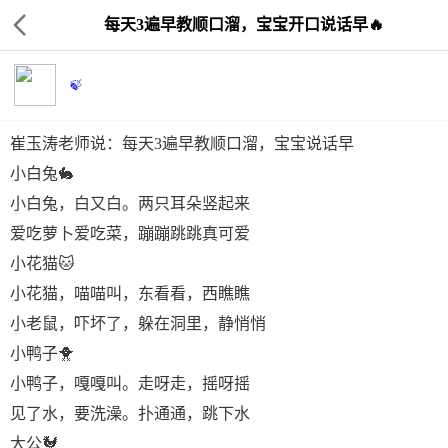
每天3遍早教顺口溜，宝宝开口说话早🔥
🍃
崔玉涛老师说：每天3遍早教顺口溜，宝宝说话早
小白兔🐇
小白兔，白又白。两只耳朵竖起来
爱吃萝卜爱吃菜，蹦蹦跳跳真可爱
小花猫🐱
小花猫，喵喵叫，东看看，西瞧瞧
小老鼠，吓坏了，躲在洞里，静悄悄
小鸭子🐥
小鸭子，嘎嘎叫。走呀走，摇呀摇
见了水，要洗澡。扑通通，跳下水
大公🐓