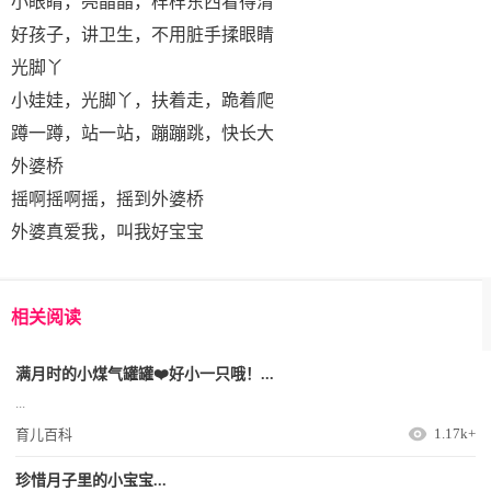
小眼睛，亮晶晶，样样东西看得清
好孩子，讲卫生，不用脏手揉眼睛
光脚丫
小娃娃，光脚丫，扶着走，跪着爬
蹲一蹲，站一站，蹦蹦跳，快长大
外婆桥
摇啊摇啊摇，摇到外婆桥
外婆真爱我，叫我好宝宝
相关阅读
满月时的小煤气罐罐❤️好小一只哦！...
...
1.17k+
育儿百科
珍惜月子里的小宝宝...