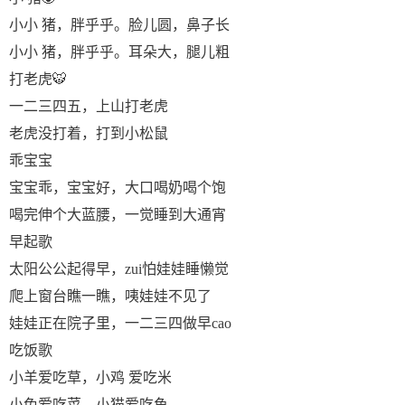
小小 猪，胖乎乎。脸儿圆，鼻子长
小小 猪，胖乎乎。耳朵大，腿儿粗
打老虎🐯
一二三四五，上山打老虎
老虎没打着，打到小松鼠
乖宝宝
宝宝乖，宝宝好，大口喝奶喝个饱
喝完伸个大蓝腰，一觉睡到大通宵
早起歌
太阳公公起得早，zui怕娃娃睡懒觉
爬上窗台瞧一瞧，咦娃娃不见了
娃娃正在院子里，一二三四做早cao
吃饭歌
小羊爱吃草，小鸡 爱吃米
小兔爱吃菜，小猫爱吃鱼