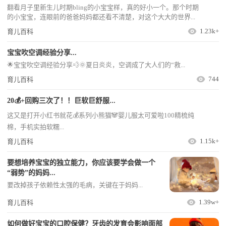
翻看月子里新生儿时期bling的小宝宝样，真的好小一个。那个时期
的小宝宝，连眼前的爸爸妈妈都还看不清楚，对这个大大的世界...
1.23k+
育儿百科
宝宝吹空调经验分享...
🌟宝宝吹空调经验分享💨🌞夏日炎炎，空调成了大人们的“救...
744
育儿百科
20💰+回购三次了！！巨软巨舒服...
这又是打开小红书就花💰系列小熊猫🐼婴儿服太可爱啦100精梳纯
棉，手机实拍软糯...
1.15k+
育儿百科
要想培养宝宝的独立能力，你应该要学会做一个
“弱势”的妈妈...
要改掉孩子依赖性太强的毛病，关键在于妈妈...
1.39w+
育儿百科
如何做好宝宝的口腔保健？牙齿的发育会影响面部