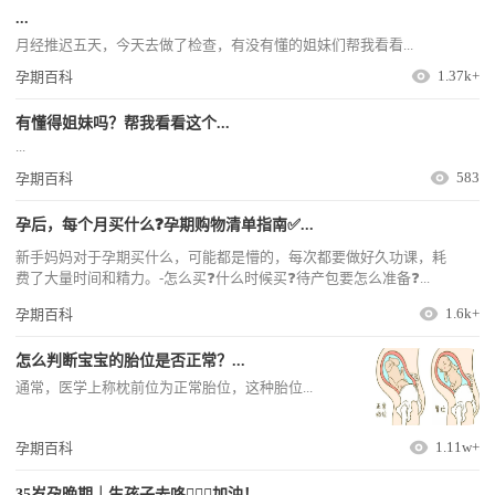
...
月经推迟五天，今天去做了检查，有没有懂的姐妹们帮我看看...
1.37k+
孕期百科
有懂得姐妹吗？帮我看看这个...
...
583
孕期百科
孕后，每个月买什么❓孕期购物清单指南✅...
新手妈妈对于孕期买什么，可能都是懵的，每次都要做好久功课，耗
费了大量时间和精力。-怎么买❓什么时候买❓待产包要怎么准备❓...
1.6k+
孕期百科
怎么判断宝宝的胎位是否正常？...
通常，医学上称枕前位为正常胎位，这种胎位...
1.11w+
孕期百科
35岁孕晚期｜生孩子去咯🧏🏻‍♀️加油！...