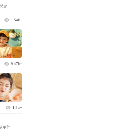
总是
1.54k+
9.47k+
1.2w+
以拿什