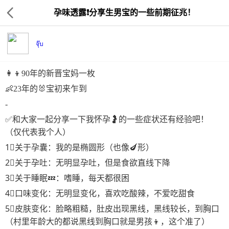
孕味透露❗️分享生男宝的一些前期征兆！
จุ๊บ
👩‍👦90年的新晋宝妈一枚
👶23年的🐰宝初来乍到
-
✅和大家一起分享一下我怀孕🤰的一些症状还有经验吧！
（仅代表我个人）
1⃣️关于孕囊：我的是椭圆形（也像🍆形）
2⃣️关于孕吐：无明显孕吐，但是食欲直线下降
3⃣️关于睡眠💤：嗜睡，每天都很困
4⃣️口味变化：无明显变化，喜欢吃酸辣，不爱吃甜食
5⃣️皮肤变化：脸略粗糙，肚皮出现黑线，黑线较长，到胸口
（村里年龄大的都说黑线到胸口就是男孩👦，这个准了）