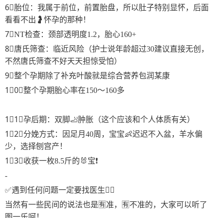
6⃣️胎位：我属于前位，前置胎盘，所以肚子特别显怀，后面
看看不出🤰怀孕的那种！
7⃣️NT检查：颈部透明度1.2，胎心160+
8⃣️唐氏筛查：临近风险（护士说年龄超过30建议直接无创，
不然唐氏筛查不好天天担惊受怕）
9⃣️整个孕期除了补充叶酸就是综合营养包润某康
1⃣️0⃣️整个孕期胎心率在150～160多
1⃣️1⃣️孕后期：双脚🦶肿胀（这个应该和个人体质有关）
1⃣️2⃣️分娩方式：因足月40周，宝宝👶迟迟不入盆，羊水偏
少，选择刨宫产！
1⃣️3⃣️收获一枚8.5斤的🐰宝❗️
-
✅遇到任何问题一定要找医生👩‍⚕️
当然有一些民间的说法也是🈶️准，🈶️不准的，大家可以听了
图一乐呵！