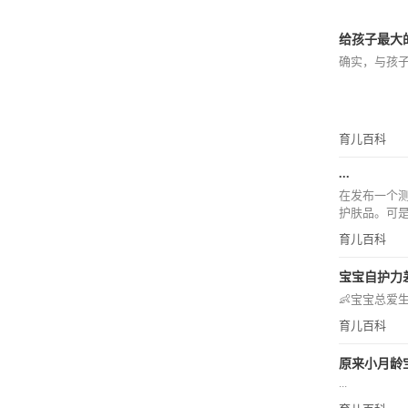
给孩子最大的
确实，与孩子
育儿百科
...
在发布一个
护肤品。可是
育儿百科
宝宝自护力差
👶宝宝总爱
育儿百科
原来小月龄宝
...