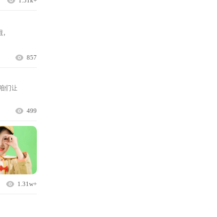
1.51k+
哦，
857
咱们让
499
1.31w+