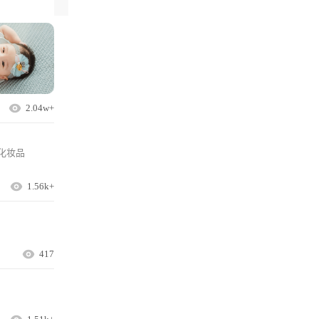
2.04w+
化妆品
1.56k+
417