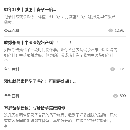
93年31岁｜减肥｜备孕一胎...
记录日常饮食📝今日体重：61.1kg 五月减重2.1kg（瓶颈期早午饭🥣
煎素...
1.19k+
备孕百科
吹爆永州市中医医院妇产科！！！！！...
如果你结婚试了一段时间没怀孕，那你不妨去试试永州市中医医院的
妇产科！中药虽然难喝，但真的让我成功上岸了我为中医院妇产科
举...
1.1k+
备孕百科
双杠就代表怀孕了吗？！可能是炸胡！...
...
800
备孕百科
39岁备孕建议：写给备孕焦虑的你...
这几天在萌宝记录了自己的备孕旅程，收到了好多姐妹的鼓励，原来
有这么多同龄姐妹都在备孕，真的好开心，在这个特殊的旅程中，
有...