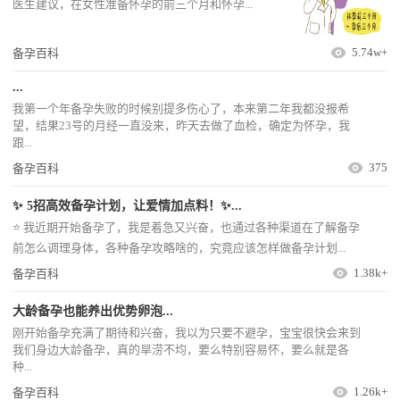
医生建议，在女性准备怀孕的前三个月和怀孕...
5.74w+
备孕百科
...
我第一个年备孕失败的时候别提多伤心了，本来第二年我都没报希
望，结果23号的月经一直没来，昨天去做了血检，确定为怀孕，我
跟...
375
备孕百科
✨ 5招高效备孕计划，让爱情加点料！✨...
⭐️ 我近期开始备孕了，我是着急又兴奋，也通过各种渠道在了解备孕
前怎么调理身体，各种备孕攻略啥的，究竟应该怎样做备孕计划...
1.38k+
备孕百科
大龄备孕也能养出优势卵泡...
刚开始备孕充满了期待和兴奋，我以为只要不避孕，宝宝很快会来到
我们身边大龄备孕，真的旱涝不均，要么特别容易怀，要么就是各
种...
1.26k+
备孕百科